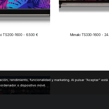
ki TS200-1600
6.500
€
Mimaki TS330-1600
24
ADD TO CART
ADD TO CART
gación, rendimiento, funcionalidad y marketing. Al pulsar "Aceptar" está
ordenador o dispositivo móvil.