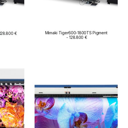
Mimaki Tiger600-1800TS Pigment
128.800
€
ADD TO CART
128.800
€