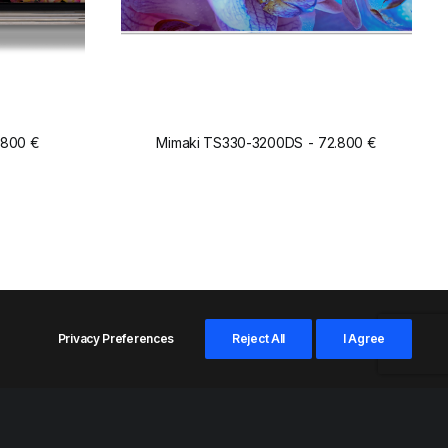
.800
€
Mimaki TS330-3200DS
72.800
€
ADD TO CART
Privacy Preferences
Reject All
I Agree