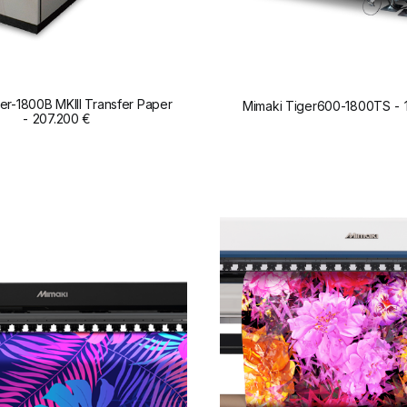
er-1800B MKIII Transfer Paper
Mimaki Tiger600-1800TS
ADD TO CART
207.200
€
ADD TO CART