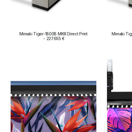
Mimaki Tiger-1800B MKIII Direct Print
Mimaki Tig
ADD TO CART
227.655
€