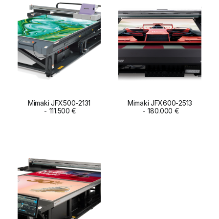
Mimaki JFX500-2131
Mimaki JFX600-2513
ADD TO CART
111.500
€
ADD TO CART
180.000
€