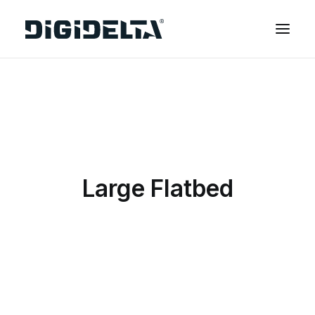
EQUIPOS
APLICACIONES
FINANCIACIÓN
TECNOLOGÍA MIMAKI
Large Flatbed
CONTACTOS
SOBRE NOSOTROS
MARCAS
CATÁLOGOS
PARTNERS
RECURSOS