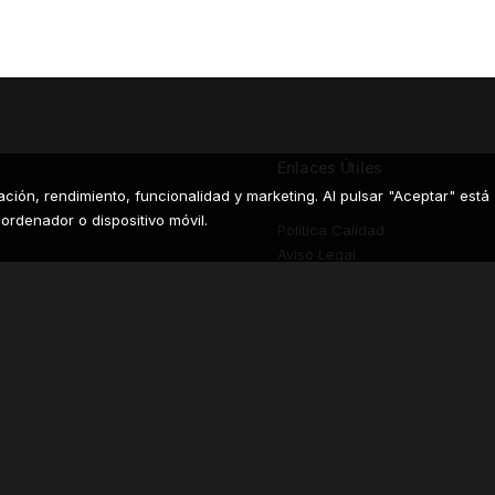
ADD TO CART
Enlaces Útiles
gación, rendimiento, funcionalidad y marketing. Al pulsar "Aceptar" está
ordenador o dispositivo móvil.
Política Calidad
Aviso Legal
Preguntas Frecuentes
Política de Privacidad
Política de Cookies
Preferencias de
Cookies