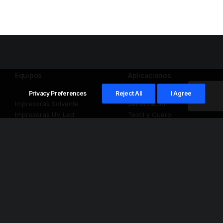
Equipos
Aplicaciones
Privacy Preferences
Reject All
I Agree
Impresoras Solvente
Señalización
Impresoras UV Led
Textil y Cuero
Impresoras Texteis
Impresión Industrial
Ploters de Corte
Impresión en Tienda
Impresoras 3D
Decoración
Impresión 3D