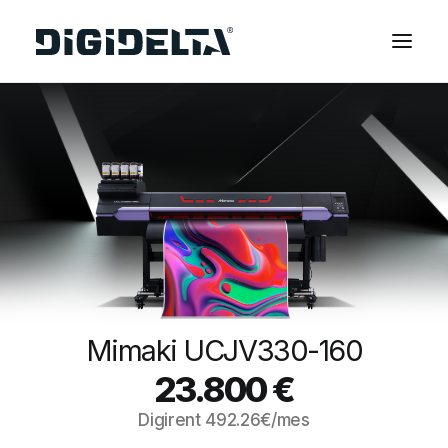
EQUIPOS
APLICACIONES
FINANCIACIÓN
TECNOLOGÍA MIMAKI
CONTACTOS
SOBRE NOSOTROS
MARCAS
Mimaki UCJV330-160
CATÁLOGOS
23.800
€
PARTNERS
Digirent
492.26
€/mes
RECURSOS