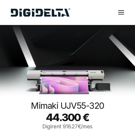
EQUIPOS
APLICACIONES
FINANCIACIÓN
TECNOLOGÍA MIMAKI
CONTACTOS
SOBRE NOSOTROS
MARCAS
Mimaki UJV55-320
CATÁLOGOS
44.300
€
PARTNERS
Digirent
916.27
€/mes
RECURSOS