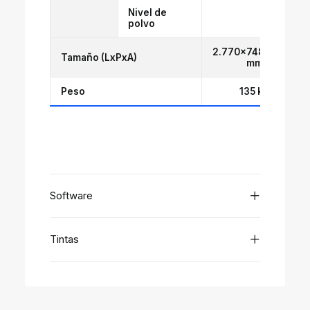
Nivel de
Equiva
polvo
2.770×748×1.370
Tamaño (LxPxA)
mm
Peso
135 kg
Software
Tintas