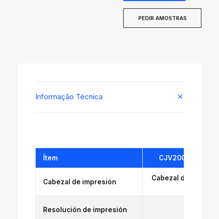
PEDIR AMOSTRAS
Informação Técnica
Ítem
CJV200-160
Cabezal de impresi
Cabezal de impresión
Y: 
Resolución de impresión