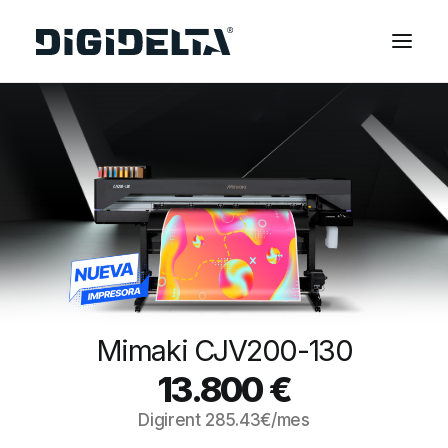
EQUIPOS
APLICACIONES
FINANCIACIÓN
TECNOLOGÍA MIMAKI
CONTACTOS
SOBRE NOSOTROS
MARCAS
Mimaki CJV200-130
CATÁLOGOS
13.800
€
PARTNERS
Digirent
285.43
€/mes
RECURSOS