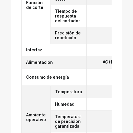
Función
de corte
Tiempo de
respuesta
del cortador
Precisión de
repetición
Interfaz
USB2.0 H
AC (100～120V
Alimentación
Opera
Consumo de energía
M
Temperatura
35～65
Humedad
Ambiente
Temperatura
operativo
de precisión
garantizada