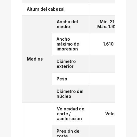
Altura del cabezal
2 nivel
Ancho del
Mín. 210 mm
medio
Máx. 1.620 mm
Ancho
máximo de
1.610 mm
impresión
Medios
Diámetro
exterior
Peso
Diámetro del
2
núcleo
Velocidad de
corte /
Velocidad: Máx
aceleración
Presión de
corte