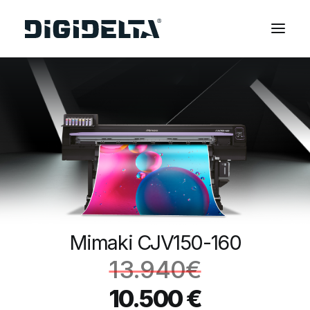
EQUIPOS
APLICACIONES
FINANCIACIÓN
TECNOLOGÍA MIMAKI
CONTACTOS
SOBRE NOSOTROS
MARCAS
Mimaki CJV150-160
CATÁLOGOS
13.940
€
PARTNERS
10.500
€
RECURSOS