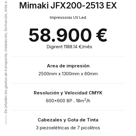
⸻ Se añaden los gastos de transporte, instalación, formación, tinta e IVA al tipo legal vigente
Mimaki JFX200-2513 EX
Impressoras UV Led
58.900
€
Digirent 1188.14 €/mês
Area de impresión
2500mm x 1300mm x 60mm
Resolución y Velocidad CMYK
2
600×600 8P . 18m
/h
Cabezales y Gota de Tinta
3 piezoelétricas de 7 picolitros