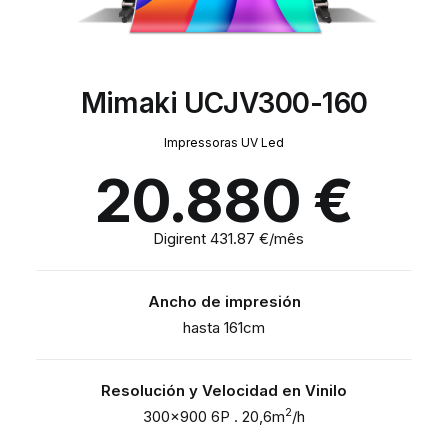
Mimaki UCJV300-160
Impressoras UV Led
20.880
€
Digirent 431.87 €/mês
Ancho de impresión
hasta 161cm
Resolución y Velocidad en Vinilo
2
300×900 6P . 20,6m
/h