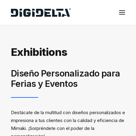
EQUIPOS
Exhibitions
APLICACIONES
FINANCIACIÓN
TECNOLOGÍA MIMAKI
Diseño Personalizado para
CONTACTOS
Ferias y Eventos
SOBRE NOSOTROS
MARCAS
Destácate de la multitud con diseños personalizados e
CATÁLOGOS
impresiona a tus clientes con la calidad y eficiencia de
PARTNERS
Mimaki. ¡Sorpréndete con el poder de la
RECURSOS